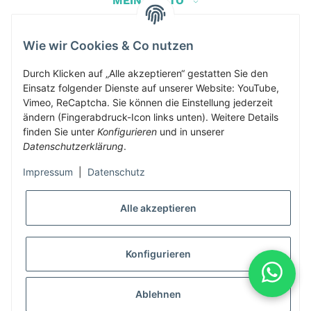
MEIN KONTO
Wie wir Cookies & Co nutzen
Herbis Anglerladen
Inh.Herbert Schinnerl
Durch Klicken auf „Alle akzeptieren“ gestatten Sie den
Einsatz folgender Dienste auf unserer Website: YouTube,
Kirchdorf am Inn 5
Vimeo, ReCaptcha. Sie können die Einstellung jederzeit
4982 Kirchdorf am Inn
ändern (Fingerabdruck-Icon links unten). Weitere Details
info@herbis-anglerladen.at
finden Sie unter
Konfigurieren
und in unserer
Datenschutzerklärung
.
Impressum
|
Datenschutz
Alle akzeptieren
* Alle Preise inkl. gesetzlicher USt., zzgl.
Versand
Konfigurieren
Alle Preise inklusive gesetzlicher Mwst., exklusive Versand- &
Servicekosten
Ablehnen