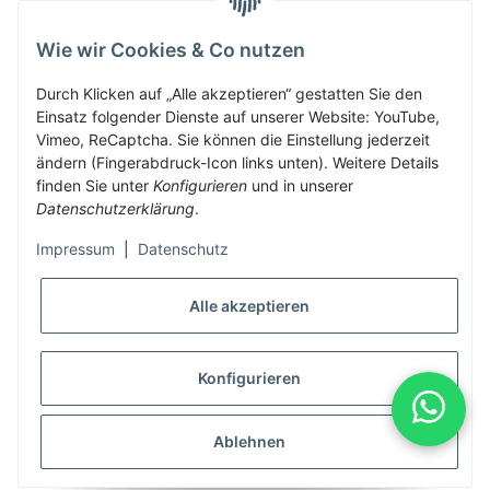
Wie wir Cookies & Co nutzen
Herbis Anglerladen
Inh.Herbert Schinnerl
Durch Klicken auf „Alle akzeptieren“ gestatten Sie den
Einsatz folgender Dienste auf unserer Website: YouTube,
Kirchdorf am Inn 5
Vimeo, ReCaptcha. Sie können die Einstellung jederzeit
4982 Kirchdorf am Inn
ändern (Fingerabdruck-Icon links unten). Weitere Details
info@herbis-anglerladen.at
finden Sie unter
Konfigurieren
und in unserer
Datenschutzerklärung
.
Impressum
|
Datenschutz
Alle akzeptieren
* Alle Preise inkl. gesetzlicher USt., zzgl.
Versand
Konfigurieren
Alle Preise inklusive gesetzlicher Mwst., exklusive Versand- &
Servicekosten
Ablehnen
© Herbis Anglerladen seit 2016
•
Besucherzähler: 1991690