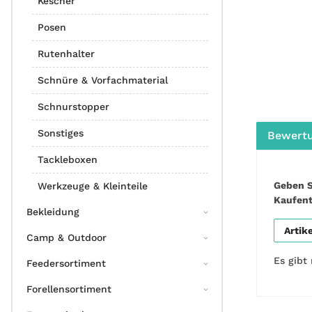
Kescher
Posen
Rutenhalter
Schnüre & Vorfachmaterial
Schnurstopper
Sonstiges
Bewert
Tackleboxen
Geben S
Werkzeuge & Kleinteile
Kaufen
Bekleidung
Artik
Camp & Outdoor
Es gibt
Feedersortiment
Forellensortiment