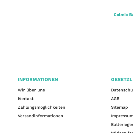
Mikado Dream Leader Fluorocarbon 2St.
Colmic B
1,33 €
*
jetzt nur
INFORMATIONEN
GESETZL
Wir über uns
Datenschu
Kontakt
AGB
Zahlungsmöglichkeiten
Sitemap
Versandinformationen
Impressu
Batteriege