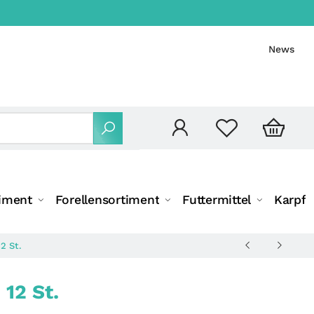
News
iment
Forellensortiment
Futtermittel
Karpfe
2 St.
 12 St.