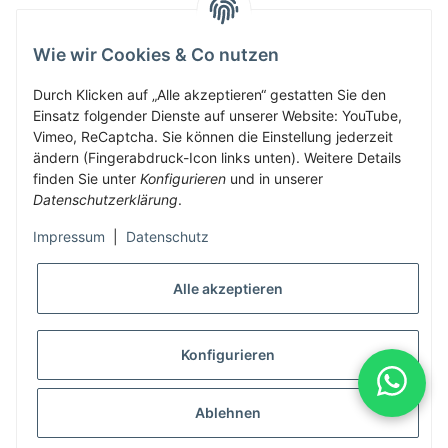
Wie wir Cookies & Co nutzen
Herbis Anglerladen
Inh.Herbert Schinnerl
Durch Klicken auf „Alle akzeptieren“ gestatten Sie den
Einsatz folgender Dienste auf unserer Website: YouTube,
Kirchdorf am Inn 5
Vimeo, ReCaptcha. Sie können die Einstellung jederzeit
4982 Kirchdorf am Inn
ändern (Fingerabdruck-Icon links unten). Weitere Details
info@herbis-anglerladen.at
finden Sie unter
Konfigurieren
und in unserer
Datenschutzerklärung
.
Impressum
|
Datenschutz
Alle akzeptieren
* Alle Preise inkl. gesetzlicher USt., zzgl.
Versand
Konfigurieren
Alle Preise inklusive gesetzlicher Mwst., exklusive Versand- &
Servicekosten
Ablehnen
© Herbis Anglerladen seit 2016
•
Besucherzähler: 1991806