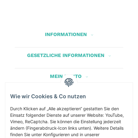
INFORMATIONEN
GESETZLICHE INFORMATIONEN
MEIN KONTO
Wie wir Cookies & Co nutzen
Herbis Anglerladen
Inh.Herbert Schinnerl
Durch Klicken auf „Alle akzeptieren“ gestatten Sie den
Einsatz folgender Dienste auf unserer Website: YouTube,
Kirchdorf am Inn 5
Vimeo, ReCaptcha. Sie können die Einstellung jederzeit
4982 Kirchdorf am Inn
ändern (Fingerabdruck-Icon links unten). Weitere Details
info@herbis-anglerladen.at
finden Sie unter
Konfigurieren
und in unserer