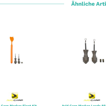
Ähnliche Art
 Carp Marker Float Kit
Avid Carp Marker Leads 85