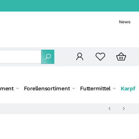
News
iment
Forellensortiment
Futtermittel
Karpfe