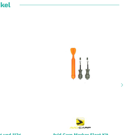
ikel
g und 113g
Avid Carp Marker Float Kit