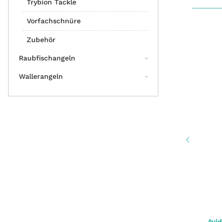
Trybion Tackle
Vorfachschnüre
Zubehör
Raubfischangeln
Wallerangeln
Avid Carp Lok Down 2 Rod Buzzer Bar
Avid