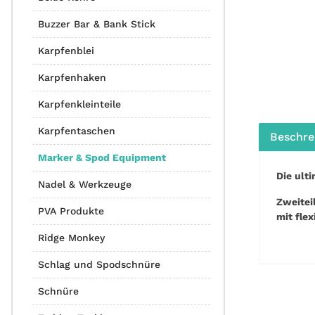
Buzzer Bar & Bank Stick
Karpfenblei
Karpfenhaken
Karpfenkleinteile
Karpfentaschen
Beschre
Marker & Spod Equipment
Die ult
Nadel & Werkzeuge
Zweitei
PVA Produkte
mit fle
Ridge Monkey
Schlag und Spodschnüre
Schnüre