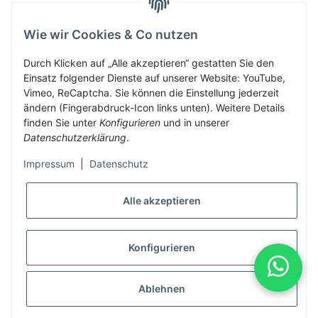
Wie wir Cookies & Co nutzen
Herbis Anglerladen
Inh.Herbert Schinnerl
Durch Klicken auf „Alle akzeptieren“ gestatten Sie den
Einsatz folgender Dienste auf unserer Website: YouTube,
Kirchdorf am Inn 5
Vimeo, ReCaptcha. Sie können die Einstellung jederzeit
4982 Kirchdorf am Inn
ändern (Fingerabdruck-Icon links unten). Weitere Details
info@herbis-anglerladen.at
finden Sie unter
Konfigurieren
und in unserer
Datenschutzerklärung
.
Impressum
|
Datenschutz
Alle akzeptieren
* Alle Preise inkl. gesetzlicher USt., zzgl.
Versand
Konfigurieren
Alle Preise inklusive gesetzlicher Mwst., exklusive Versand- &
Servicekosten
Ablehnen
© Herbis Anglerladen seit 2016
•
Besucherzähler: 2003683