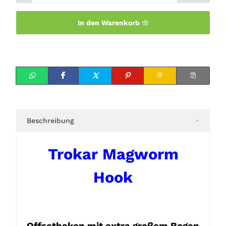
In den Warenkorb
Beschreibung
Trokar Magworm
Hook
Offsethaken mit extra großem Bogen