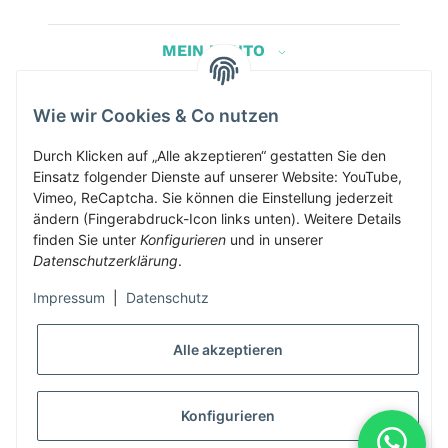
MEIN KONTO
Wie wir Cookies & Co nutzen
Herbis Anglerladen
Inh.Herbert Schinnerl
Durch Klicken auf „Alle akzeptieren“ gestatten Sie den
Einsatz folgender Dienste auf unserer Website: YouTube,
Kirchdorf am Inn 5
Vimeo, ReCaptcha. Sie können die Einstellung jederzeit
4982 Kirchdorf am Inn
ändern (Fingerabdruck-Icon links unten). Weitere Details
info@herbis-anglerladen.at
finden Sie unter
Konfigurieren
und in unserer
Datenschutzerklärung
.
Impressum
|
Datenschutz
Alle akzeptieren
* Alle Preise inkl. gesetzlicher USt., zzgl.
Versand
Konfigurieren
Alle Preise inklusive gesetzlicher Mwst., exklusive Versand- &
Servicekosten