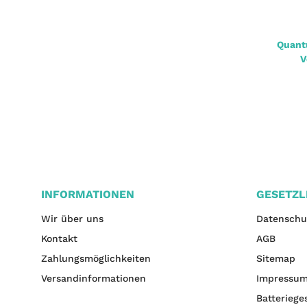
n
Quantum Crypton Barsch Haken Gr.4 70cm
Quant
0,25mm 10St.
V
2,00 €
*
INFORMATIONEN
GESETZL
Wir über uns
Datenschu
Kontakt
AGB
Zahlungsmöglichkeiten
Sitemap
Versandinformationen
Impressu
Batteriege