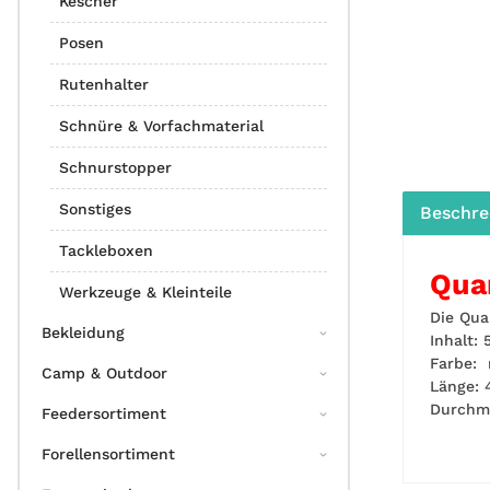
Kescher
Posen
Rutenhalter
Schnüre & Vorfachmaterial
Schnurstopper
Sonstiges
Beschre
Tackleboxen
Qua
Werkzeuge & Kleinteile
Die Qua
Bekleidung
Inhalt: 
Farbe: 
Camp & Outdoor
Länge: 
Durchm
Feedersortiment
Forellensortiment