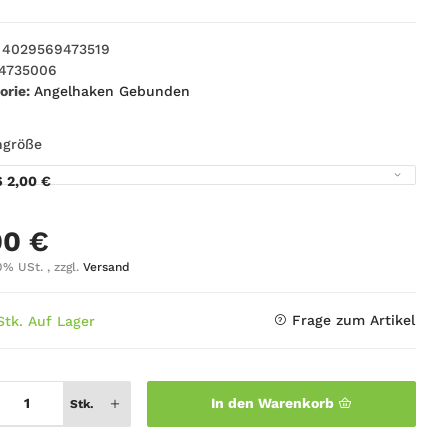
4029569473519
4735006
orie:
Angelhaken Gebunden
ngröße
6
2,00 €
00 €
0% USt. , zzgl.
Versand
Frage zum Artikel
Stk. Auf Lager
In den Warenkorb
Stk.