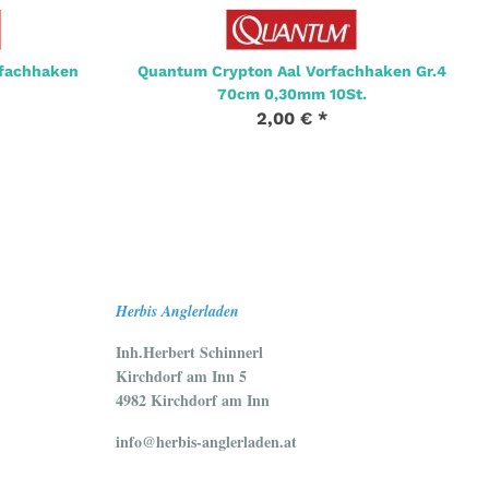
rfachhaken
Quantum Crypton Aal Vorfachhaken Gr.4
70cm 0,30mm 10St.
2,00 €
*
Herbis Anglerladen
Inh.Herbert Schinnerl
Kirchdorf am Inn 5
4982 Kirchdorf am Inn
info@herbis-anglerladen.at