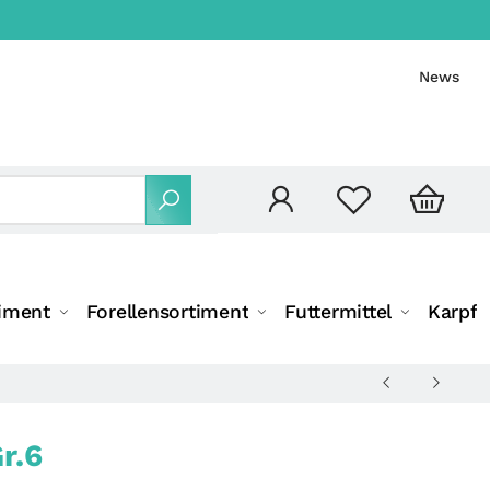
News
iment
Forellensortiment
Futtermittel
Karpfe
r.6