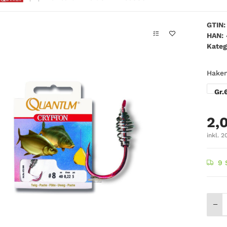
GTIN:
HAN:
Kateg
Hake
Gr.
2,
inkl. 2
9 