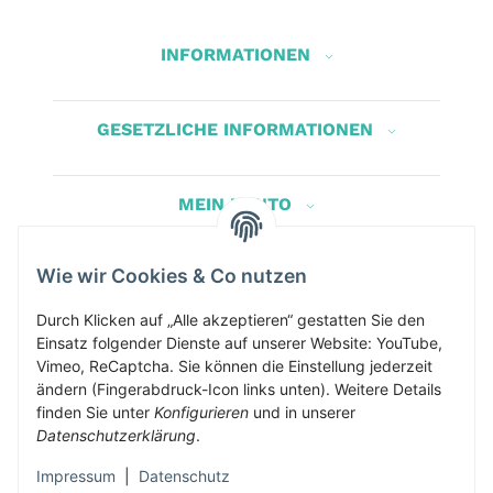
INFORMATIONEN
GESETZLICHE INFORMATIONEN
MEIN KONTO
Wie wir Cookies & Co nutzen
Herbis Anglerladen
Inh.Herbert Schinnerl
Durch Klicken auf „Alle akzeptieren“ gestatten Sie den
Einsatz folgender Dienste auf unserer Website: YouTube,
Kirchdorf am Inn 5
Vimeo, ReCaptcha. Sie können die Einstellung jederzeit
4982 Kirchdorf am Inn
ändern (Fingerabdruck-Icon links unten). Weitere Details
info@herbis-anglerladen.at
finden Sie unter
Konfigurieren
und in unserer
Datenschutzerklärung
.
Impressum
|
Datenschutz