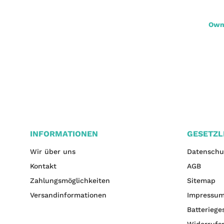
Owner Brasse Gunsmoke (RL-340) 70cm
Owne
3,50 €
*
INFORMATIONEN
GESETZL
Wir über uns
Datenschu
Kontakt
AGB
Zahlungsmöglichkeiten
Sitemap
Versandinformationen
Impressu
Batteriege