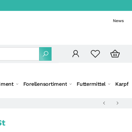
News
iment
Forellensortiment
Futtermittel
Karpfe
St