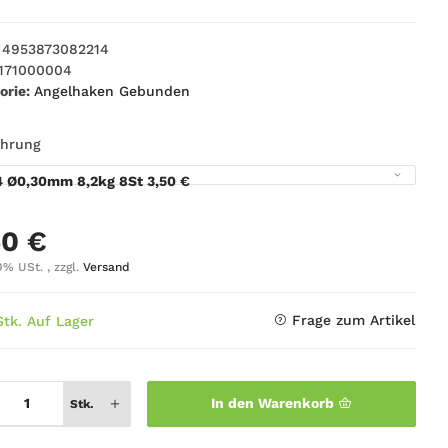
4953873082214
171000004
orie:
Angelhaken Gebunden
ührung
4 Ø0,30mm 8,2kg 8St
3,50 €
50 €
0% USt. , zzgl.
Versand
Frage zum Artikel
Stk. Auf Lager
In den Warenkorb
Stk.