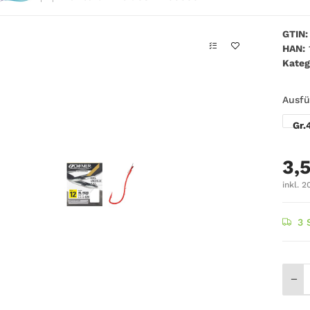
GTIN:
HAN:
Kateg
Ausf
Gr.
3,
inkl. 2
3 