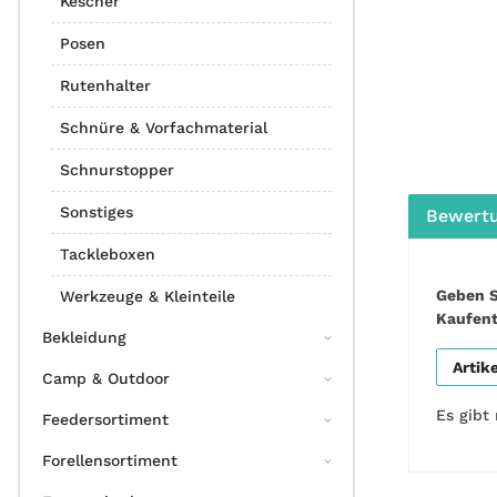
Kescher
Posen
Rutenhalter
Schnüre & Vorfachmaterial
Schnurstopper
Sonstiges
Bewert
Tackleboxen
Geben S
Werkzeuge & Kleinteile
Kaufen
Bekleidung
Artik
Camp & Outdoor
Es gibt
Feedersortiment
Forellensortiment