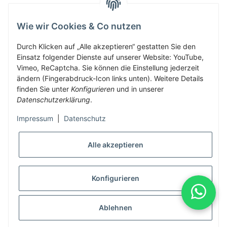
Wie wir Cookies & Co nutzen
Herbis Anglerladen
Inh.Herbert Schinnerl
Durch Klicken auf „Alle akzeptieren“ gestatten Sie den
Einsatz folgender Dienste auf unserer Website: YouTube,
Kirchdorf am Inn 5
Vimeo, ReCaptcha. Sie können die Einstellung jederzeit
4982 Kirchdorf am Inn
ändern (Fingerabdruck-Icon links unten). Weitere Details
info@herbis-anglerladen.at
finden Sie unter
Konfigurieren
und in unserer
Datenschutzerklärung
.
Impressum
|
Datenschutz
Alle akzeptieren
* Alle Preise inkl. gesetzlicher USt., zzgl.
Versand
Konfigurieren
Alle Preise inklusive gesetzlicher Mwst., exklusive Versand- &
Servicekosten
Ablehnen
© Herbis Anglerladen seit 2016
•
Besucherzähler: 2009958