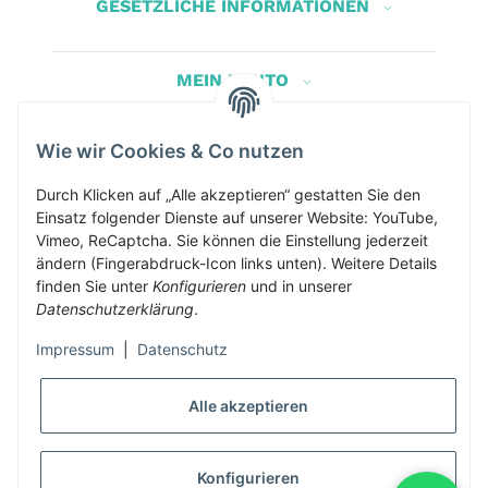
GESETZLICHE INFORMATIONEN
MEIN KONTO
Wie wir Cookies & Co nutzen
Herbis Anglerladen
Inh.Herbert Schinnerl
Durch Klicken auf „Alle akzeptieren“ gestatten Sie den
Einsatz folgender Dienste auf unserer Website: YouTube,
Kirchdorf am Inn 5
Vimeo, ReCaptcha. Sie können die Einstellung jederzeit
4982 Kirchdorf am Inn
ändern (Fingerabdruck-Icon links unten). Weitere Details
info@herbis-anglerladen.at
finden Sie unter
Konfigurieren
und in unserer
Datenschutzerklärung
.
Impressum
|
Datenschutz
Alle akzeptieren
* Alle Preise inkl. gesetzlicher USt., zzgl.
Versand
Konfigurieren
Alle Preise inklusive gesetzlicher Mwst., exklusive Versand- &