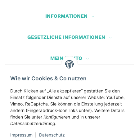
INFORMATIONEN
GESETZLICHE INFORMATIONEN
MEIN KONTO
Wie wir Cookies & Co nutzen
Herbis Anglerladen
Inh.Herbert Schinnerl
Durch Klicken auf „Alle akzeptieren“ gestatten Sie den
Einsatz folgender Dienste auf unserer Website: YouTube,
Kirchdorf am Inn 5
Vimeo, ReCaptcha. Sie können die Einstellung jederzeit
4982 Kirchdorf am Inn
ändern (Fingerabdruck-Icon links unten). Weitere Details
info@herbis-anglerladen.at
finden Sie unter
Konfigurieren
und in unserer
Datenschutzerklärung
.
Impressum
|
Datenschutz