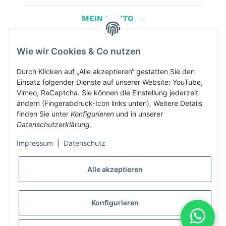
MEIN KONTO
Wie wir Cookies & Co nutzen
Herbis Anglerladen
Inh.Herbert Schinnerl
Durch Klicken auf „Alle akzeptieren“ gestatten Sie den
Einsatz folgender Dienste auf unserer Website: YouTube,
Kirchdorf am Inn 5
Vimeo, ReCaptcha. Sie können die Einstellung jederzeit
4982 Kirchdorf am Inn
ändern (Fingerabdruck-Icon links unten). Weitere Details
info@herbis-anglerladen.at
finden Sie unter
Konfigurieren
und in unserer
Datenschutzerklärung
.
Impressum
|
Datenschutz
Alle akzeptieren
* Alle Preise inkl. gesetzlicher USt., zzgl.
Versand
Konfigurieren
Alle Preise inklusive gesetzlicher Mwst., exklusive Versand- &
Servicekosten